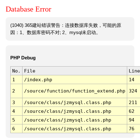
Database Error
(1040) 365建站错误警告：连接数据库失败，可能的原
因：1、数据库密码不对; 2、mysql未启动。
PHP Debug
No.
File
Line
1
/index.php
14
2
/source/function/function_extend.php
324
3
/source/class/jzmysql.class.php
211
4
/source/class/jzmysql.class.php
62
5
/source/class/jzmysql.class.php
94
6
/source/class/jzmysql.class.php
76