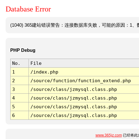
Database Error
(1040) 365建站错误警告：连接数据库失败，可能的原因：1、数
PHP Debug
No.
File
1
/index.php
2
/source/function/function_extend.php
3
/source/class/jzmysql.class.php
4
/source/class/jzmysql.class.php
5
/source/class/jzmysql.class.php
6
/source/class/jzmysql.class.php
www.365jz.com
已经将此