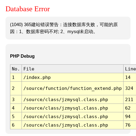
Database Error
(1040) 365建站错误警告：连接数据库失败，可能的原
因：1、数据库密码不对; 2、mysql未启动。
PHP Debug
No.
File
Line
1
/index.php
14
2
/source/function/function_extend.php
324
3
/source/class/jzmysql.class.php
211
4
/source/class/jzmysql.class.php
62
5
/source/class/jzmysql.class.php
94
6
/source/class/jzmysql.class.php
76