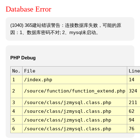
Database Error
(1040) 365建站错误警告：连接数据库失败，可能的原
因：1、数据库密码不对; 2、mysql未启动。
PHP Debug
No.
File
Line
1
/index.php
14
2
/source/function/function_extend.php
324
3
/source/class/jzmysql.class.php
211
4
/source/class/jzmysql.class.php
62
5
/source/class/jzmysql.class.php
94
6
/source/class/jzmysql.class.php
76