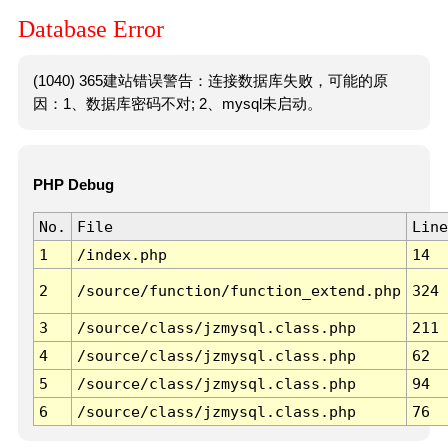
Database Error
(1040) 365建站错误警告：连接数据库失败，可能的原
因：1、数据库密码不对; 2、mysql未启动。
PHP Debug
No.
File
Line
1
/index.php
14
2
/source/function/function_extend.php
324
3
/source/class/jzmysql.class.php
211
4
/source/class/jzmysql.class.php
62
5
/source/class/jzmysql.class.php
94
6
/source/class/jzmysql.class.php
76