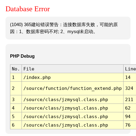
Database Error
(1040) 365建站错误警告：连接数据库失败，可能的原
因：1、数据库密码不对; 2、mysql未启动。
PHP Debug
No.
File
Line
1
/index.php
14
2
/source/function/function_extend.php
324
3
/source/class/jzmysql.class.php
211
4
/source/class/jzmysql.class.php
62
5
/source/class/jzmysql.class.php
94
6
/source/class/jzmysql.class.php
76