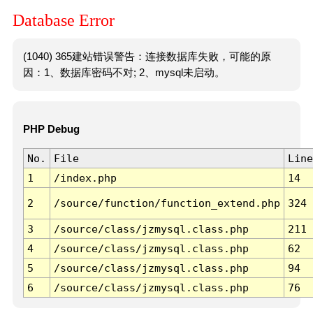
Database Error
(1040) 365建站错误警告：连接数据库失败，可能的原
因：1、数据库密码不对; 2、mysql未启动。
PHP Debug
No.
File
Line
1
/index.php
14
2
/source/function/function_extend.php
324
3
/source/class/jzmysql.class.php
211
4
/source/class/jzmysql.class.php
62
5
/source/class/jzmysql.class.php
94
6
/source/class/jzmysql.class.php
76