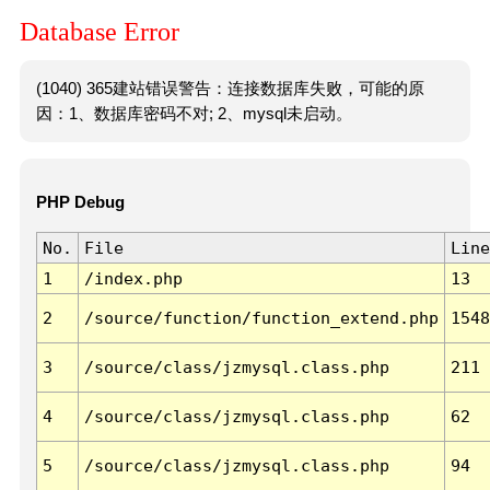
Database Error
(1040) 365建站错误警告：连接数据库失败，可能的原
因：1、数据库密码不对; 2、mysql未启动。
PHP Debug
No.
File
Line
1
/index.php
13
2
/source/function/function_extend.php
1548
3
/source/class/jzmysql.class.php
211
4
/source/class/jzmysql.class.php
62
5
/source/class/jzmysql.class.php
94