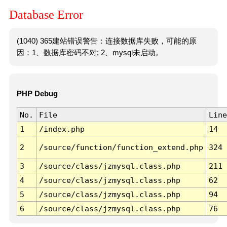
Database Error
(1040) 365建站错误警告：连接数据库失败，可能的原
因：1、数据库密码不对; 2、mysql未启动。
PHP Debug
No.
File
Line
1
/index.php
14
2
/source/function/function_extend.php
324
3
/source/class/jzmysql.class.php
211
4
/source/class/jzmysql.class.php
62
5
/source/class/jzmysql.class.php
94
6
/source/class/jzmysql.class.php
76