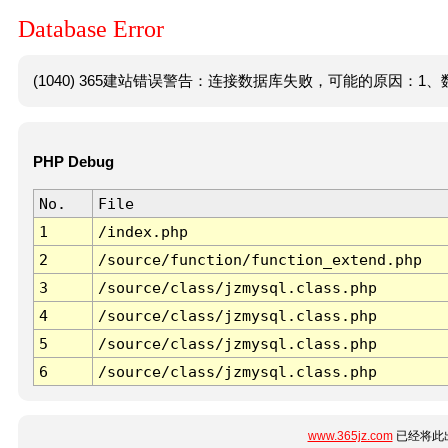
Database Error
(1040) 365建站错误警告：连接数据库失败，可能的原因：1、数
PHP Debug
No.
File
1
/index.php
2
/source/function/function_extend.php
3
/source/class/jzmysql.class.php
4
/source/class/jzmysql.class.php
5
/source/class/jzmysql.class.php
6
/source/class/jzmysql.class.php
www.365jz.com
已经将此