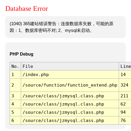
Database Error
(1040) 365建站错误警告：连接数据库失败，可能的原
因：1、数据库密码不对; 2、mysql未启动。
PHP Debug
No.
File
Line
1
/index.php
14
2
/source/function/function_extend.php
324
3
/source/class/jzmysql.class.php
211
4
/source/class/jzmysql.class.php
62
5
/source/class/jzmysql.class.php
94
6
/source/class/jzmysql.class.php
76