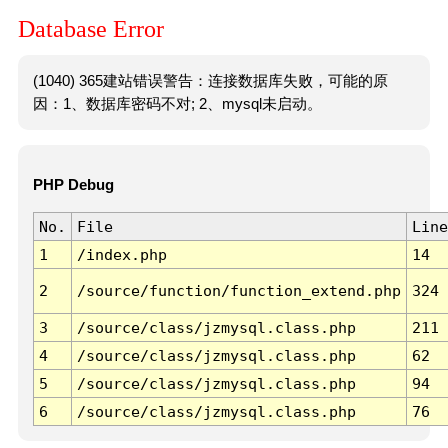
Database Error
(1040) 365建站错误警告：连接数据库失败，可能的原
因：1、数据库密码不对; 2、mysql未启动。
PHP Debug
No.
File
Line
1
/index.php
14
2
/source/function/function_extend.php
324
3
/source/class/jzmysql.class.php
211
4
/source/class/jzmysql.class.php
62
5
/source/class/jzmysql.class.php
94
6
/source/class/jzmysql.class.php
76