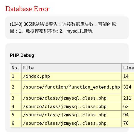
Database Error
(1040) 365建站错误警告：连接数据库失败，可能的原
因：1、数据库密码不对; 2、mysql未启动。
PHP Debug
No.
File
Line
1
/index.php
14
2
/source/function/function_extend.php
324
3
/source/class/jzmysql.class.php
211
4
/source/class/jzmysql.class.php
62
5
/source/class/jzmysql.class.php
94
6
/source/class/jzmysql.class.php
76