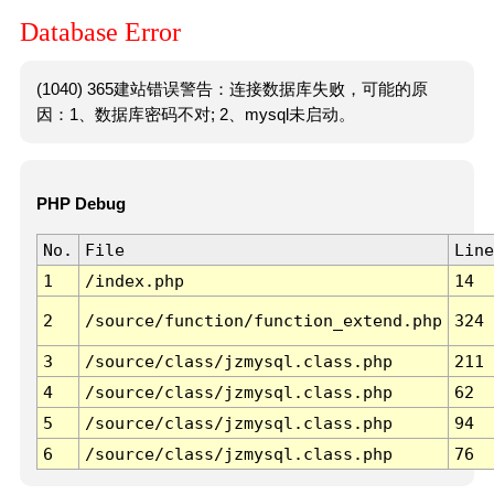
Database Error
(1040) 365建站错误警告：连接数据库失败，可能的原
因：1、数据库密码不对; 2、mysql未启动。
PHP Debug
No.
File
Line
1
/index.php
14
2
/source/function/function_extend.php
324
3
/source/class/jzmysql.class.php
211
4
/source/class/jzmysql.class.php
62
5
/source/class/jzmysql.class.php
94
6
/source/class/jzmysql.class.php
76