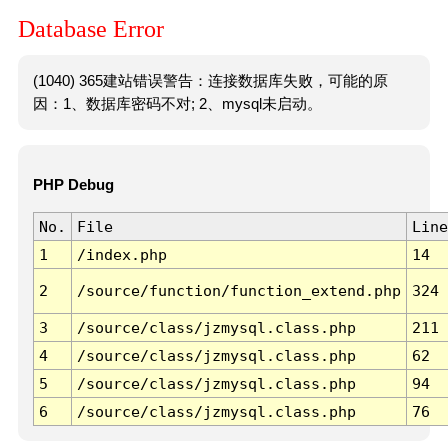
Database Error
(1040) 365建站错误警告：连接数据库失败，可能的原
因：1、数据库密码不对; 2、mysql未启动。
PHP Debug
No.
File
Line
1
/index.php
14
2
/source/function/function_extend.php
324
3
/source/class/jzmysql.class.php
211
4
/source/class/jzmysql.class.php
62
5
/source/class/jzmysql.class.php
94
6
/source/class/jzmysql.class.php
76