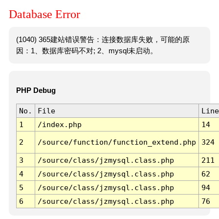
Database Error
(1040) 365建站错误警告：连接数据库失败，可能的原
因：1、数据库密码不对; 2、mysql未启动。
PHP Debug
No.
File
Line
1
/index.php
14
2
/source/function/function_extend.php
324
3
/source/class/jzmysql.class.php
211
4
/source/class/jzmysql.class.php
62
5
/source/class/jzmysql.class.php
94
6
/source/class/jzmysql.class.php
76