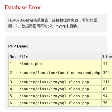
Database Error
(1040) 365建站错误警告：连接数据库失败，可能的原
因：1、数据库密码不对; 2、mysql未启动。
PHP Debug
No.
File
Line
1
/index.php
14
2
/source/function/function_extend.php
324
3
/source/class/jzmysql.class.php
211
4
/source/class/jzmysql.class.php
62
5
/source/class/jzmysql.class.php
94
6
/source/class/jzmysql.class.php
76