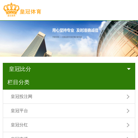
皇冠比分
栏目分类
皇冠投注网
皇冠平台
皇冠分红