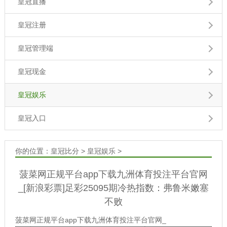
皇冠直播
皇冠注册
皇冠管理端
皇冠现金
皇冠娱乐
皇冠入口
你的位置：
皇冠比分
>
皇冠娱乐
>
菠菜网正规平台app下载九洲体育投注平台官网
_[新浪彩票]足彩25095期冷热指数：弗鲁米嫩塞
不败
菠菜网正规平台app下载九洲体育投注平台官网_