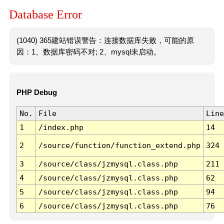
Database Error
(1040) 365建站错误警告：连接数据库失败，可能的原
因：1、数据库密码不对; 2、mysql未启动。
PHP Debug
No.
File
Line
1
/index.php
14
2
/source/function/function_extend.php
324
3
/source/class/jzmysql.class.php
211
4
/source/class/jzmysql.class.php
62
5
/source/class/jzmysql.class.php
94
6
/source/class/jzmysql.class.php
76