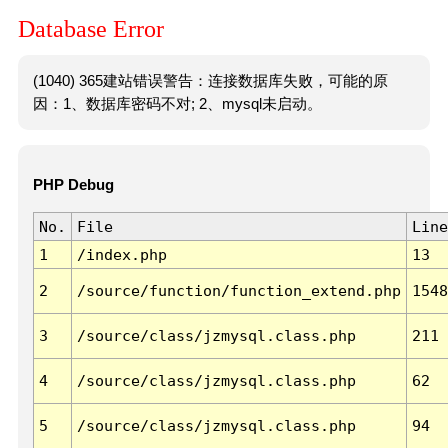
Database Error
(1040) 365建站错误警告：连接数据库失败，可能的原
因：1、数据库密码不对; 2、mysql未启动。
PHP Debug
No.
File
Line
1
/index.php
13
2
/source/function/function_extend.php
1548
3
/source/class/jzmysql.class.php
211
4
/source/class/jzmysql.class.php
62
5
/source/class/jzmysql.class.php
94