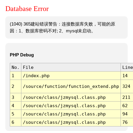
Database Error
(1040) 365建站错误警告：连接数据库失败，可能的原
因：1、数据库密码不对; 2、mysql未启动。
PHP Debug
No.
File
Line
1
/index.php
14
2
/source/function/function_extend.php
324
3
/source/class/jzmysql.class.php
211
4
/source/class/jzmysql.class.php
62
5
/source/class/jzmysql.class.php
94
6
/source/class/jzmysql.class.php
76