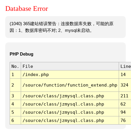
Database Error
(1040) 365建站错误警告：连接数据库失败，可能的原
因：1、数据库密码不对; 2、mysql未启动。
PHP Debug
No.
File
Line
1
/index.php
14
2
/source/function/function_extend.php
324
3
/source/class/jzmysql.class.php
211
4
/source/class/jzmysql.class.php
62
5
/source/class/jzmysql.class.php
94
6
/source/class/jzmysql.class.php
76