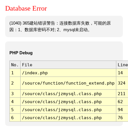
Database Error
(1040) 365建站错误警告：连接数据库失败，可能的原
因：1、数据库密码不对; 2、mysql未启动。
PHP Debug
No.
File
Line
1
/index.php
14
2
/source/function/function_extend.php
324
3
/source/class/jzmysql.class.php
211
4
/source/class/jzmysql.class.php
62
5
/source/class/jzmysql.class.php
94
6
/source/class/jzmysql.class.php
76