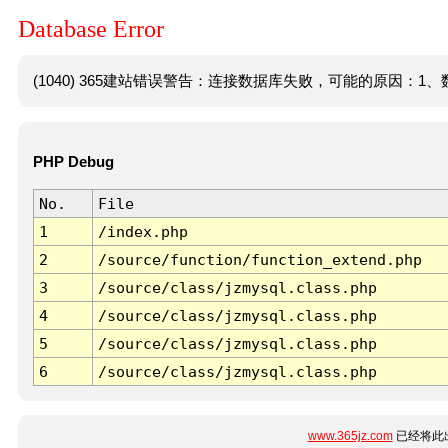
Database Error
(1040) 365建站错误警告：连接数据库失败，可能的原因：1、数
PHP Debug
No.
File
1
/index.php
2
/source/function/function_extend.php
3
/source/class/jzmysql.class.php
4
/source/class/jzmysql.class.php
5
/source/class/jzmysql.class.php
6
/source/class/jzmysql.class.php
www.365jz.com
已经将此