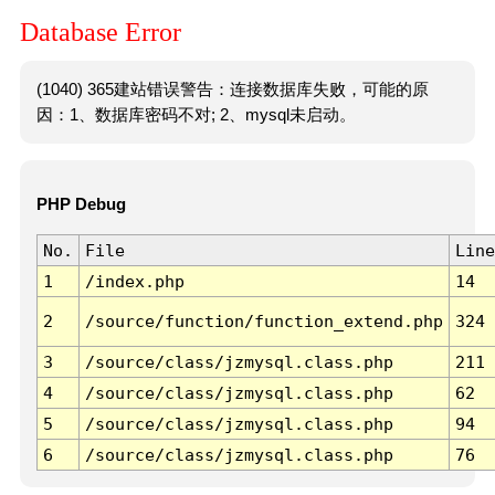
Database Error
(1040) 365建站错误警告：连接数据库失败，可能的原
因：1、数据库密码不对; 2、mysql未启动。
PHP Debug
No.
File
Line
1
/index.php
14
2
/source/function/function_extend.php
324
3
/source/class/jzmysql.class.php
211
4
/source/class/jzmysql.class.php
62
5
/source/class/jzmysql.class.php
94
6
/source/class/jzmysql.class.php
76