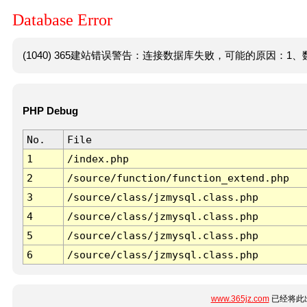
Database Error
(1040) 365建站错误警告：连接数据库失败，可能的原因：1、数
PHP Debug
No.
File
1
/index.php
2
/source/function/function_extend.php
3
/source/class/jzmysql.class.php
4
/source/class/jzmysql.class.php
5
/source/class/jzmysql.class.php
6
/source/class/jzmysql.class.php
www.365jz.com
已经将此